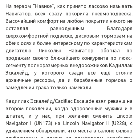
На первом "Навике", как принято ласково называть
Навигатор, всех сразу покорила пневмоподвеска.
Высочайший комфорт на любом покрытии никого не
оставлял равнодушным. Благодаря
сверхкомфортной подвеске, дисковым тормозам на
обеих осях и более интересному по характеристикам
двигателю Линкольн Навигатор обогнал по
продажам своего ближайшего конкурента по люкс-
сегменту полноразмерных внедорожников Кадиллак
Эскалейд, у которого сзади всё ещё стояли
архаичные рессоры, да и барабанные тормоза о
замедлении трака только намекали.
Кадиллак Эскалейд/Cadillac Escalade взял реванш на
втором поколении, когда здоровенные мужики и в
штатах, и у нас, при желании сменить Lincoln
Navigator I (UN173) на Lincoln Navigator II (U228), с
удивлением обнаружили, что места в салоне сильно