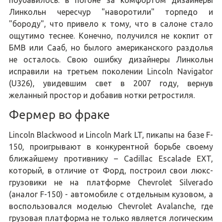
поубавилось: в погоне за комфортом дизайнеры
Линкольн чересчур "наворотили" торпедо и
"бороду", что привело к тому, что в салоне стало
ощутимо теснее. Конечно, получился не кокпит от
БМВ или Сааб, но былого американского раздолья
не осталось. Свою ошибку дизайнеры Линкольн
исправили на третьем поколении Lincoln Navigator
(U326), увидевшим свет в 2007 году, вернув
желанный простор и добавив нотки ретростиля.
Фермер во фраке
Lincoln Blackwood и Lincoln Mark LT, пикапы на базе F-
150, проигрывают в конкурентной борьбе своему
ближайшему противнику – Cadillac Escalade EXT,
который, в отличие от Форд, построил свои люкс-
грузовики не на платформе Chevrolet Silverado
(аналог F-150) - автомобиле с отдельным кузовом, а
воспользовался моделью Chevrolet Avalanche, где
грузовая платформа не только является логическим