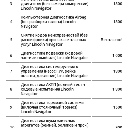
3
двигателя (без замера компрессии)
1800
Lincoln Navigator
Компьютерная диагностика Airbag
4
(без разборки салона) Lincoln
1800
Navigator
Снятие кодов неисправностей (без
5
расшифровки) при заказе платных
Бесплатно!
услуг Lincoln Navigator
Диагностика подвески (ходовой
6
1 000
части автомобиля) Lincoln Navigator
Диагностика систем рулевого
7
управления (насос ГУР, рейка,
1800
шланги, давление) Lincoln Navigator
Диагностика АКПП (полный тест +
8
ходовые испытания) Lincoln
1 800
Navigator
Диагностика тормозной системы
9
(включая стояночный тормоз)
1500
Lincoln Navigator
Диагностика шума навесных
агрегатов (ремней, роликов и проч.)
10
900