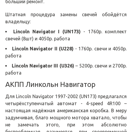
больший ремонт.
Штатная процедура замены свечей обойдётся
владельцу:
Lincoln Navigator I (UN173)
- 1760р. комплект
свечей (8шт) и 4050р. работа
Lincoln Navigator II (U228)
- 1760р. свечи и 4050р.
работа
Lincoln Navigator III (U326)
– 5200р. свечи и 2700р.
работа
АКПП Линкольн Навигатор
Для Lincoln Navigator 1997-2002 (UN173) предлагался
четырёхступенчатый автомат - 4-speed 4R100 –
настоящая надёжная американская коробка. В меру
задумчивая, благо мощного мотора хватало, чтобы
не замечать этого, при этом абсолютно
беспроблемная, разумеется, при своевременной