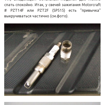
спать спокойно. Итак, у свечей зажигания Motorcraft
# PZT14F или PZT2F (SP515) есть "привычка"
выкручиваться частично (см.фото).