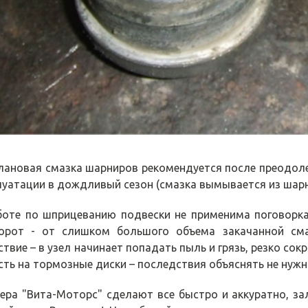
лановая смазка шарниров рекомендуется после преодоле
луатации в дождливый сезон (смазка вымывается из шарн
боте по шприцеванию подвески не применима поговорка
орот - от слишком большого объема закачанной сма
ствие – в узел начинает попадать пыль и грязь, резко со
сть на тормозные диски – последствия объяснять не нужн
ера "Вита-Моторс" сделают все быстро и аккуратно, з