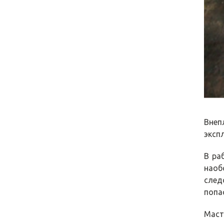
Внеп
эксп
В ра
наоб
след
попа
Маст