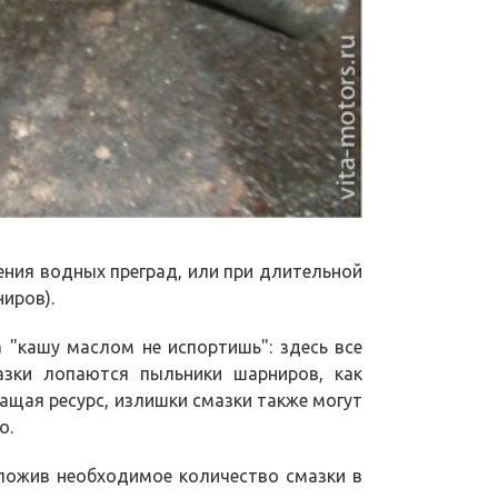
ния водных преград, или при длительной
иров).
 "кашу маслом не испортишь": здесь все
зки лопаются пыльники шарниров, как
кращая ресурс, излишки смазки также могут
о.
аложив необходимое количество смазки в