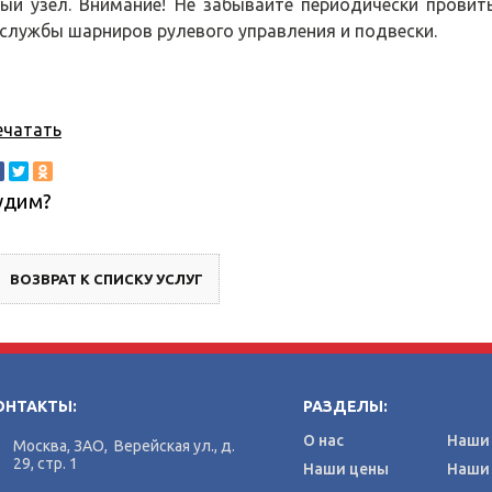
ый узел. Внимание! Не забывайте периодически провит
 службы шарниров рулевого управления и подвески.
ечатать
удим?
ВОЗВРАТ К СПИСКУ УСЛУГ
ОНТАКТЫ:
РАЗДЕЛЫ:
О нас
Наши 
Москва, ЗАО, Верейская ул., д.
29, стр. 1
Наши цены
Наши