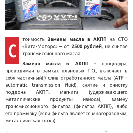
тоимость
Замены масла в АКПП
на СТО
С
«Вита-Моторс» – от
25
00 рублей
, не считая
трансмиссионного масла
Замена масла в АКПП
- процедура,
проводимая в рамках плановых Т.О., включает в
себя частичный(
!
) слив отработанного масла (ATF –
automatic transmission fluid), снятие и очистку
поддона АКПП, магнита (удерживающего
металлические продукты износа), замену
трансмиссионного фильтра (фильтра АКПП), либо
его промывку (если фильтр является многоразовым,
металлическая сетка).