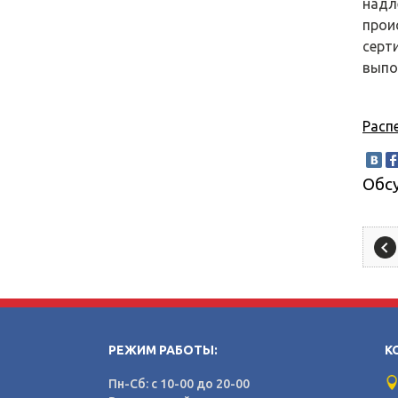
надл
прои
серт
выпо
Расп
Обс
РЕЖИМ РАБОТЫ:
К
Пн-Сб: с 10-00 до 20-00