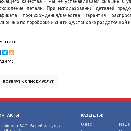
ежащего качества - мы не устанавливаем бывшие в у
схождение детали. При использовании деталей пред
ификата происхождения/качества гарантия распро
лненные по переборке и снятию/установке раздаточной к
ечатать
удим?
ВОЗВРАТ К СПИСКУ УСЛУГ
ОНТАКТЫ:
РАЗДЕЛЫ:
О нас
Наши 
Москва, ЗАО, Верейская ул., д.
29, стр. 1