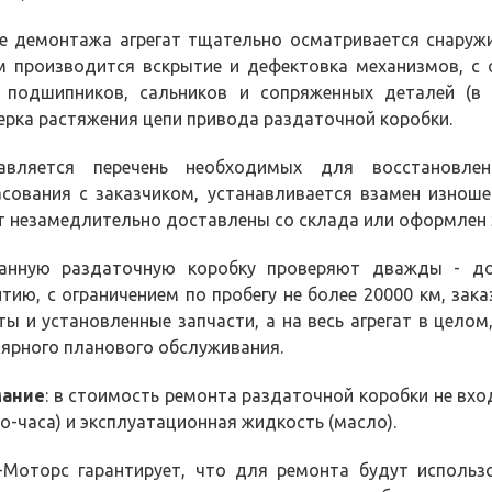
е демонтажа агрегат тщательно осматривается снаружи
м производится вскрытие и дефектовка механизмов, с
 подшипников, сальников и сопряженных деталей (в 
ерка растяжения цепи привода раздаточной коробки.
авляется перечень необходимых для восстановлен
асования с заказчиком, устанавливается взамен изноше
т незамедлительно доставлены со склада или оформлен з
анную раздаточную коробку проверяют дважды - до
нтию, с ограничением по пробегу не более 20000 км, зак
ты и установленные запчасти, а на весь агрегат в целом
лярного планового обслуживания.
мание
: в стоимость ремонта раздаточной коробки не вхо
о-часа) и эксплуатационная жидкость (масло).
-Моторс гарантирует, что для ремонта будут исполь