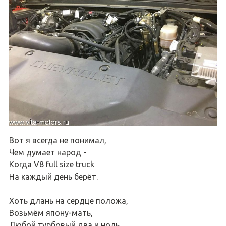
Вот я всегда не понимал,
Чем думает народ -
Когда V8 full size truck
На каждый день берёт.
Хоть длань на сердце положа,
Возьмём япону-мать,
Любой турбовый два и ноль