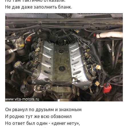
Но там тактично отказали.
Не дав даже заполнить бланк.
Он рванул по друзьям и знакомым
И родню тут же всю обзвонил
Но ответ был один - «денег нету»,