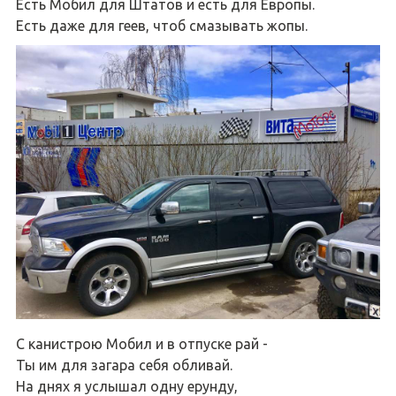
Есть Мобил для Штатов и есть для Европы.
Есть даже для геев, чтоб смазывать жопы.
С канистрою Мобил и в отпуске рай -
Ты им для загара себя обливай.
На днях я услышал одну ерунду,