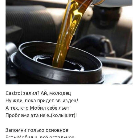
Castrol залил? Ай, молодец
Ну жди, пока придет зв..издец!
А тех, кто Мобил себе льёт
Проблема эта не е..(колышет)!
Запомни только основное
Есть Мобил и...всё остальное