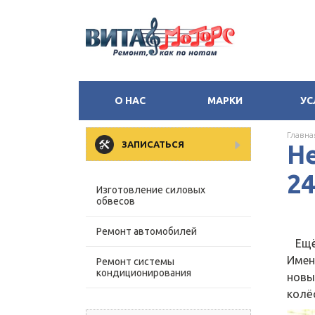
О НАС
МАРКИ
УС
Главна
ЗАПИСАТЬСЯ
Не
24
Изготовление силовых
обвесов
Ремонт автомобилей
Ещё 
Имен
Ремонт системы
кондиционирования
новы
колё