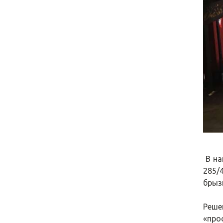
В на
285/
брыз
Реше
«про