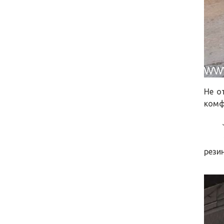
Не о
комф
`1. 
2. В
рези