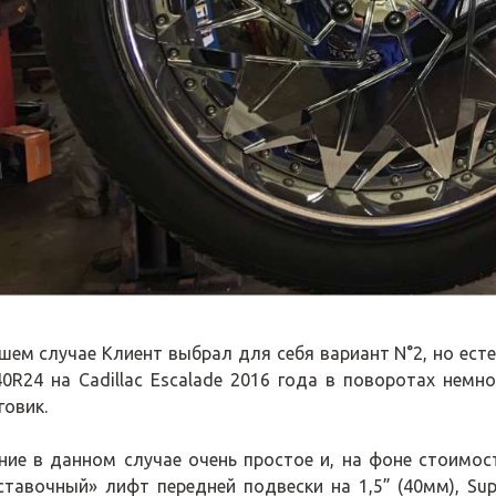
шем случае Клиент выбрал для себя вариант N°2, но есте
40R24 на Cadillac Escalade 2016 года в поворотах нем
говик.
ние в данном случае очень простое и, на фоне стоимос
ставочный» лифт передней подвески на 1,5” (40мм), Supre