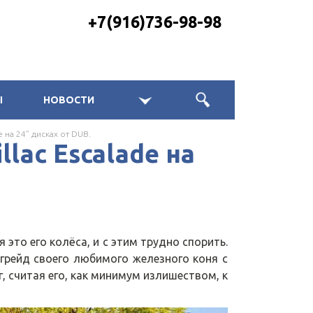
+7(916)736-98-98
Ы
НОВОСТИ
e на 24” дисках от DUB.
llac Escalade на
то его колёса, и с этим трудно спорить.
грейд своего любимого железного коня с
г, считая его, как минимум излишеством, к