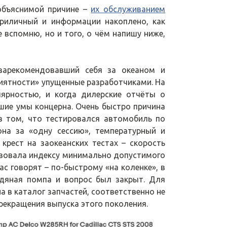
 объяснимой причине –
их обслуживанием
 приличный и информации накоплено, как
не вспомню, но и того, о чём напишу ниже,
зарекомендовавший себя за океаном и
риятности» упущенные разработчиками. На
лярностью, и когда дилерские отчёты о
шие умы концерна. Очень быстро причина
в том, что тестировался автомобиль по
на за «одну сессию», температурный и
крест на заокеанских тестах – скорость
вовала индексу минимально допустимого
ас говорят – по-быстрому «на коленке», в
одяная помпа и вопрос был закрыт. Для
 в каталог запчастей, соответственно не
прекращения выпуска этого поколения.