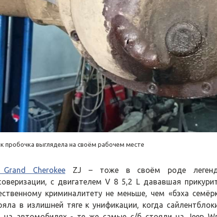
ак пробочка выглядела на своём рабочем месте
 Grand Cherokee
ZJ – тоже в своём роде легенд
соверизации, с двигателем V 8 5,2 L дававшая прикур
ественному криминалитету не меньше, чем «бэха семёр
ояла в излишней тяге к унификации, когда сайлентблоки
 на автомобилях - те же самые с/б стояли на Jeep Wr