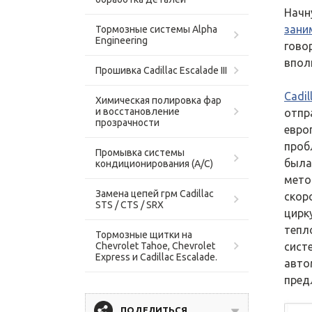
Начн
зани
Тормозные системы Alpha
Engineering
гово
впол
Прошивка Cadillac Escalade III
Cadi
Химическая полировка фар
и восстановление
отпр
прозрачности
евро
проб
Промывка системы
была
кондиционирования (A/C)
мето
Замена цепей грм Cadillac
скор
STS / CTS / SRX
цирк
тепл
Тормозные щитки на
Chevrolet Tahoe, Chevrolet
сист
Express и Cadillac Escalade.
авто
пред
ПОДЕЛИТЬСЯ