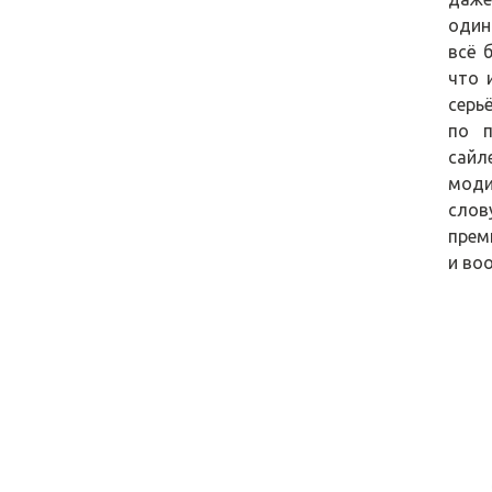
один
всё 
что 
серь
по п
сайл
моди
слов
прем
и во