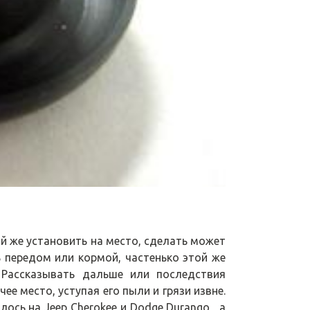
й же установить на место, сделать может
зь передом или кормой, частенько этой же
 Рассказывать дальше или последствия
е место, уступая его пыли и грязи извне.
ось на Jeep Cherokee и Dodge Durango , а