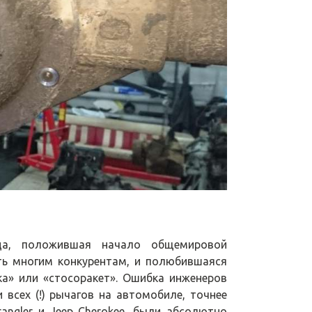
а, положившая начало общемировой
ить многим конкурентам, и полюбившаяся
ка» или «стосоракет». Ошибка инженеров
 всех (!) рычагов на автомобиле, точнее
angler и Jeep Cherokee, были абсолютно