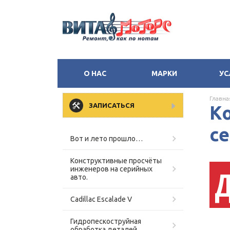
О НАС
МАРКИ
УС
Главна
ЗАПИСАТЬСЯ
К
се
Вот и лето прошло…
Конструктивные просчёты
инженеров на серийных
авто.
Cadillac Escalade V
Гидропескоструйная
обработка деталей