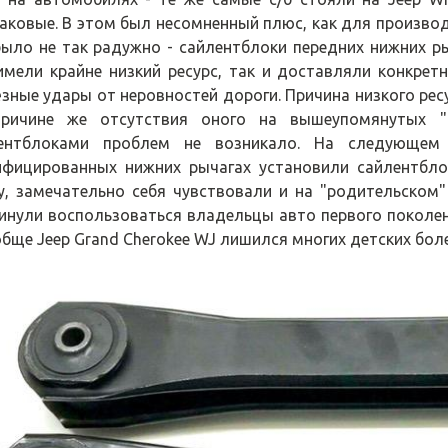
аковые. В этом был несомненный плюс, как для производи
было не так радужно - сайлентблоки передних нижних ры
имели крайне низкий ресурс, так и доставляли конкре
ёзные удары от неровностей дороги. Причина низкого рес
ричине же отсутствия оного на вышеупомянутых "
ентблоками проблем не возникало. На следующем
фицированных нижних рычагах установили сайлентблок
у, замечательно себя чувствовали и на "родительском" 
инули воспользоваться владельцы авто первого поколе
обще Jeep Grand Cherokee WJ лишился многих детских боле