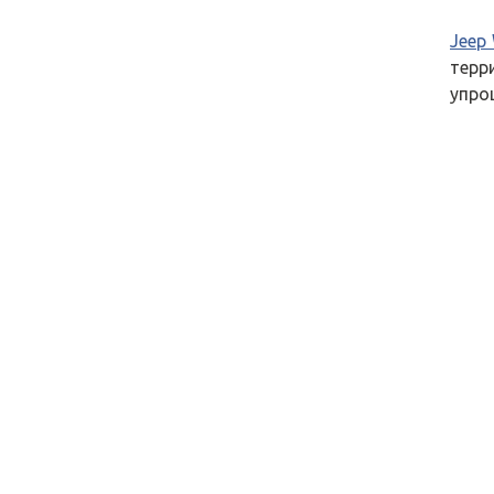
Jeep 
терр
упро