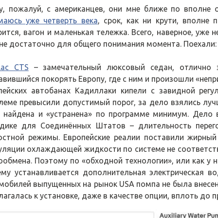
у, пожалуй, с американцев, они мне ближе по вполне
маюсь уже четверть века
, срок, как ни крути, вполне
рится, вагон и маленькая тележка. Всего, наверное, уже 
не достаточно для общего понимания момента. Поехали:
llac CTS
– замечательный люксовый седан, отлично 
авившийся покорять Европу, где с ним и произошли «неп
пейских автобанах Кадиллаки кипели с завидной регу
леме превысили допустимый порог, за дело взялись луч
 найдена и «устранена» по программе минимум. Дело 
дике для Соединённых Штатов – длительность перего
остной режимы. Европейские реалии поставили жирный 
уляции охлаждающей жидкости по системе не соответст
ообмена. Поэтому по «обходной технологии», или как у н
ему устанавливается дополнительная электрическая в
мобилей выпущенных на рынок USA помпа не была внесена
лагалась к установке, даже в качестве опции, вплоть до 