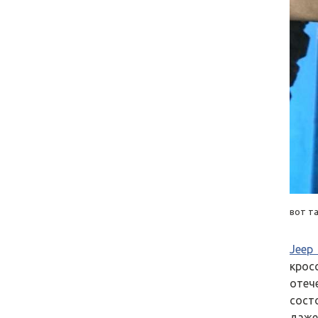
вот т
Jeep
крос
отеч
сост
даже