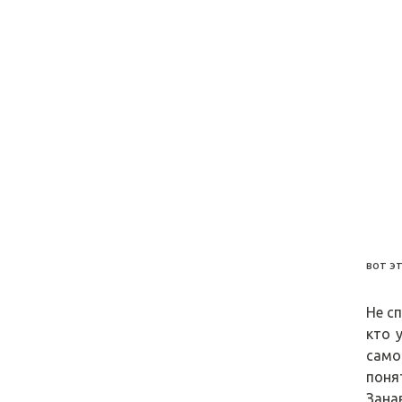
вот э
Не с
кто 
само
поня
Зана