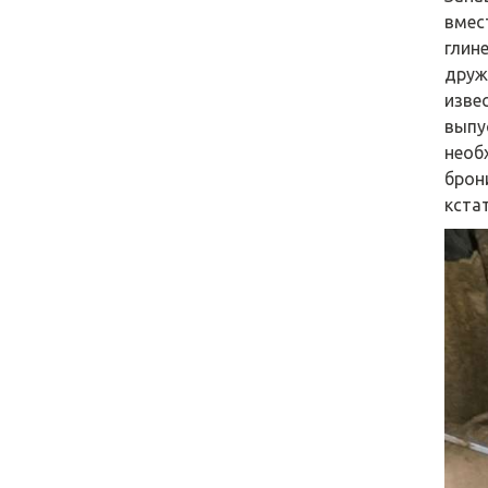
вмес
глин
друж
изве
выпу
необ
брон
кстат