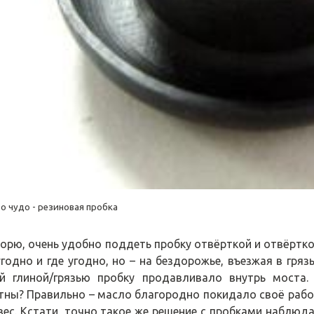
то чудо - резиновая пробка
порю, очень удобно поддеть пробку отвёрткой и отвёртко
угодно и где угодно, но – на бездорожье, въезжая в гря
й глиной/грязью пробку продавливало внутрь моста.
тны? Правильно – масло благородно покидало своё рабоче
вес. Кстати, точно такое же решение с пробками наблюдал