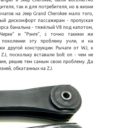
теля, так и для потребителя, но в жизни
чагов на Jeep Grand Cherokee мало того,
тный дискомфорт пассажирам - пропуская
урса банальна - тяжёлый V8 под капотом,
Чирке" и "Рэнге", с точно такими же
 поколении эту проблему учли, и на
и другой конструкции. Рычаги от WJ, к
ZJ, поскольку вставали bolt on - чем не
ния, решив тем самым свою проблему. Да
зней, обкатанных на ZJ.