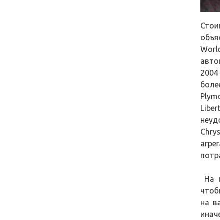
Стои
объя
Worl
авто
2004
боле
Plym
Libe
неуд
Chry
агре
потр
На м
чтоб
на в
иначе