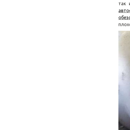
так 
авто
обез
плох