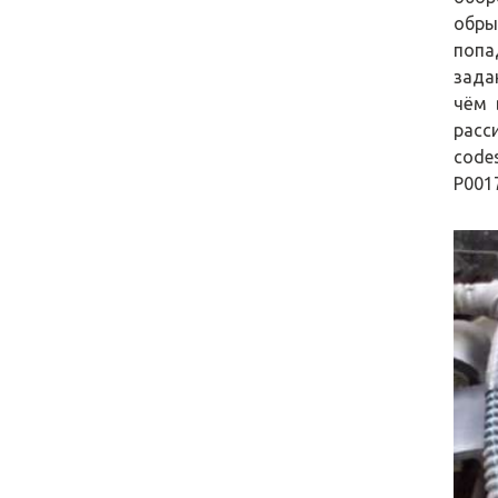
обры
попа
зада
чём 
расс
codes
P0017