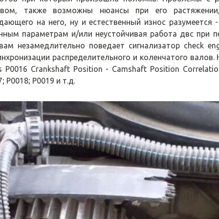
вом, также возможны нюансы при его растяжении
дающего на него, ну и естественный износ разумеется 
нным параметрам и/или неустойчивая работа двс при пе
вам незамедлительно поведает сигнализатор check engi
инхронизации распределительного и коленчатого валов. 
 P0016 Crankshaft Position - Camshaft Position Correlati
; P0018; P0019 и т.д.