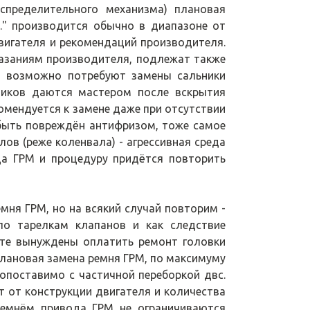
спределительного механизма) плановая
." производится обычно в диапазоне от
двигателя и рекомендаций производителя.
казаниям производителя, подлежат также
о возможно потребуют замены сальники
ников даются мастером после вскрытия
омендуется к замене даже при отсутствии
т быть повреждён антифризом, тоже самое
ов (реже коленвала) - агрессивная среда
да ГРМ и процедуру придётся повторить
мня ГРМ, но на всякий случай повторим -
о тарелкам клапанов и как следствие
ете вынуждены оплатить ремонт головки
плановая замена ремня ГРМ, по максимуму
сопоставимо с частичной переборкой двс.
т от конструкции двигателя и количества
емнём привода ГРМ не ограничиваются