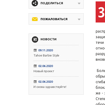
ПОДЕЛИТЬСЯ
З
ПОЖАЛОВАТЬСЯ
расп
защи
НОВОСТИ
течи
отно
09.11.2020
разр
Tahoe Barbie Style
внов
02.06.2020
Боль
Новый проект
обры
сгиб
02.06.2020
И снова здравствуйте!
блок
же -
Степ
обор