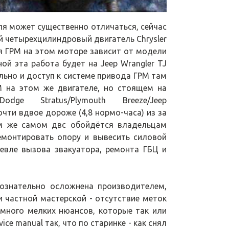
я может существенно отличаться, сейчас
й четырехцилиндровый двигатель Chrysler
ня ГРМ на этом моторе зависит от модели
ой эта работа будет на Jeep Wrangler TJ
ольно и доступ к системе привода ГРМ там
М на этом же двигателе, но стоящем на
odge Stratus/Plymouth Breeze/Jeep
почти вдвое дороже (4,8 нормо-часа) из за
ом же самом двс обойдётся владельцам
 демонтировать опору и вывесить силовой
евле вызова эвакуатора, ремонта ГБЦ и
ознательно осложнена производителем,
 частной мастерской - отсутствие меток
много мелких нюансов, которые так или
ice manual так, что по старинке - как снял