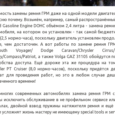
мость замены ремня ГРМ даже на одной модели двигател
сню почему. Возьмём, например, самый распространённы
d Gasoline Engine DOHC объёмом 2,4 литра - замена рем
мобиля, на котором он установлен - так самой бюджетн
 (2,5 нормо-часа), поскольку двигатель установлен прод
е, чем достаточен. А вот работы по замене ремня ГР
outh Voyager/ Dodge Caravan/Chrysler Cirrus/D
rty/Compass/Patriot, а также Volga GAZ 31105 обойдутся 
обства доступа. Ещё дороже эта же процедура на т
sler PT Cruiser (8,0 нормо-часов), поскольку придётся
гат для проведения работ, но это в любом случае деш
аченного времени!
ногих современных автомобилях замена ремня ГРМ с
ы исключить обслуживание в не профильном сервисе или
алах, двойной взвод пружины натяжителя ремня и ещё 
 усложнят жизнь мастеру не имеющему special tools и serv