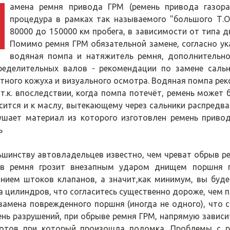
амена ремня привода ГРМ (ремень привода газора
процедура в рамках так называемого "большого Т.О
80000 до 150000 км пробега, в зависимости от типа 
Помимо ремня ГРМ обязательной замене, согласно у
водяная помпа и натяжитель ремня, дополнительн
ределительных валов - рекомендации по замене саль
тного кожуха и визуального осмотра. Водяная помпа рек
 т.к. впоследствии, когда помпа потечёт, ремень може
сится и к маслу, вытекающему через сальники распредвал
ушает материал из которого изготовлен ремень приво
ь
шинству автовладельцев известно, чем чреват обрыв ре
в ремня грозит внезапным ударом днищем поршня п
анием штоков клапанов, а значит,как минимум, вы буд
а цилиндров, что согласитесь существенно дороже, чем 
 замена поврежденного поршня (иногда не одного), что 
ень разрушений, при обрыве ремня ГРМ, напрямую зависи
отов при который произошла поломка. Проблемы с р