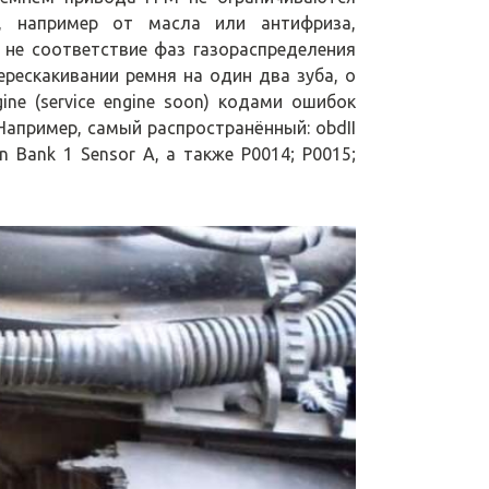
, например от масла или антифриза,
- не соответствие фаз газораспределения
рескакивании ремня на один два зуба, о
ne (service engine soon) кодами ошибок
Например, самый распространённый: obdII
on Bank 1 Sensor A, а также P0014; P0015;