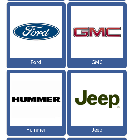
Ford
GMC
Hummer
Jeep