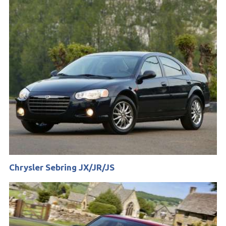
Chrysler Sebring JX/JR/JS